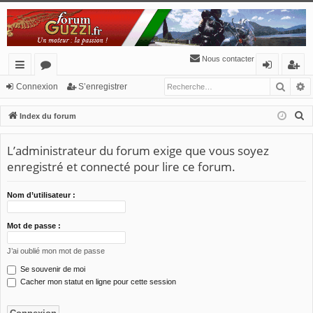
Nous contacter
Reche
R
cc
or
o
’e
Connexion
S’enregistrer
ès
u
n
nr
R
Index du forum
ra
m
ne
eg
e
c
L’administrateur du forum exige que vous soyez
pi
s
xi
ist
h
enregistré et connecté pour lire ce forum.
de
o
re
e
n
r
r
Nom d’utilisateur :
c
h
Mot de passe :
e
J’ai oublié mon mot de passe
r
Se souvenir de moi
Cacher mon statut en ligne pour cette session