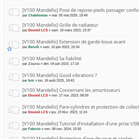
[V100 Mandello] Pose de repose-pieds passager confo
par
Chablisman
»
mar. 05 mai 2026, 19:49
[V100 Mandello] Grille de radiateur
par
Doumé LCS
»
sam. 18 mars 2023, 23:37
[V100 Mandello] Extension de garde-boue avant
par
Benoît
»
sam. 10 juin 2023, 16:34
[V100 Mandello] Sa fiabilité
par
Zouzou
»
dim. 04 juin 2023, 17:18
[V100 Mandello] Good vibrations ?
par
bric
»
lun. 18 août 2025, 18:43
[V100 Mandello] Concernant les amortisseurs
par
Doumé LCS
»
ven. 17 nov. 2023, 08:59
[V100 Mandello] Pare-cylindres et protection de collec
par
Doumé LCS
»
jeu. 23 févr. 2023, 11:24
[V100 Mandello] Tutoriel d’installation d'une prise USB
par
Fabrzio
»
ven. 08 nov. 2024, 15:50
[V100 Mandello] Protection d’axe de roue et cardan