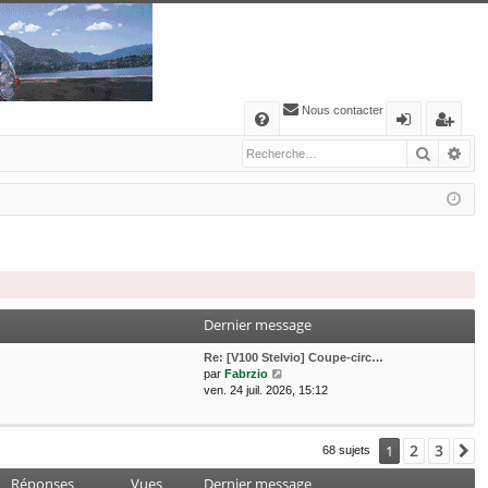
Nous contacter
A
Recher
Re
FA
o
’e
Q
n
nr
ne
eg
xi
ist
o
re
n
r
Dernier message
Re: [V100 Stelvio] Coupe-circ…
V
par
Fabrzio
o
ven. 24 juil. 2026, 15:12
i
r
l
2
3
1
S
68 sujets
e
d
Réponses
Vues
Dernier message
e