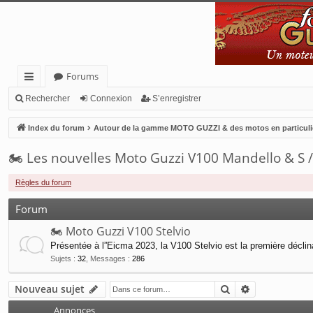
Forums
cc
Rechercher
Connexion
S’enregistrer
ès
Index du forum
Autour de la gamme MOTO GUZZI & des motos en particuli
ra
🏍 Les nouvelles Moto Guzzi V100 Mandello & S /
pi
de
Règles du forum
Forum
🏍 Moto Guzzi V100 Stelvio
Présentée à l”Eicma 2023, la V100 Stelvio est la première décli
Sujets
:
32
,
Messages
:
286
Rechercher
Recherche a
Nouveau sujet
Annonces