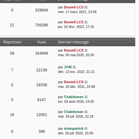
r
par
Doumé LCS
n
0
329946
mer. 17 mars 2021, 13:28
i
e
par
Doumé LCS
r
21
756396
jeu. 02 févr. 2023, 17:16
m
e
s
Réponses
Vues
Dernier message
s
a
par
Doumé LCS
g
58
164846
mar. 05 mai 2026, 20:30
e
par
JY40
7
22138
dim. 13 nov. 2022, 21:21
par
Doumé LCS
0
18338
mar. 20 déc. 2011, 22:08
par
Chablisman
5
9147
lun. 03 août 2026, 19:25
par
Chablisman
16
12051
mar. 28 juil. 2026, 22:18
par
drainpatrick
0
396
dim. 26 juil. 2026, 15:59