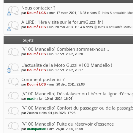
Nous contacter ?
par
Doumé LCS
»
mer. 17 mars 2021, 13:28
» dans
🧾 Infos & actualités Mo
A LIRE : 1ère visite sur le forumGuzzi.fr !
par
Doumé LCS
»
lun. 20 mai 2013, 11:54
» dans
🧾 Infos & actualités Moto 
Sujets
[V100 Mandello] Combien sommes-nous...
par
Doumé LCS
»
lun. 17 oct. 2022, 20:20
L'actualité de la Moto Guzzi V100 Mandello !
par
Doumé LCS
»
lun. 17 oct. 2022, 20:17
Comment poster ici ?
par
Doumé LCS
»
mar. 20 déc. 2011, 22:08
[V100 Mandello] Décatalyser ou libérer la ligne d'éc
par
maxjr
»
lun. 10 juin 2024, 16:06
[V100 Mandello] Confort du passager ou de la passagè
par
Zouzou
»
dim. 04 juin 2023, 17:26
[V100 Mandello] Fuite du réservoir d'essence
par
drainpatrick
»
dim. 26 juil. 2026, 15:59