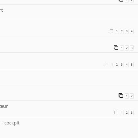
rt
1
2
3
4
1
2
3
1
2
3
4
5
1
2
teur
1
2
3
 - cockpit