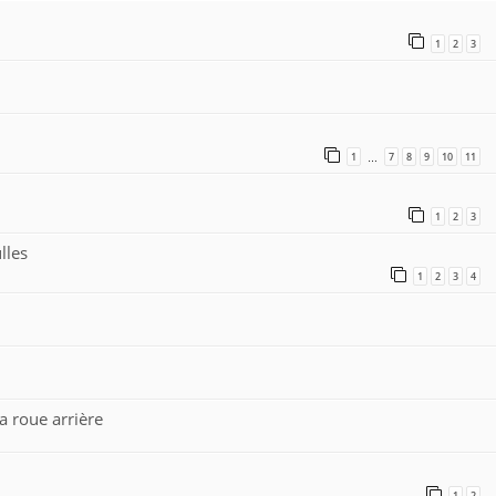
1
2
3
1
7
8
9
10
11
…
1
2
3
lles
1
2
3
4
a roue arrière
1
2