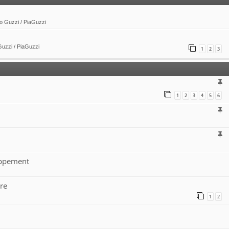
to Guzzi / PiaGuzzi
Guzzi / PiaGuzzi
1
2
3
1
2
3
4
5
6
happement
re
1
2