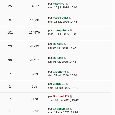
par
MSWING
25
14917
mer. 15 juil. 2026, 15:04
par
Marco Jura
9
16808
mer. 15 juil. 2026, 14:43
par
drainpatrick
101
154970
mer. 15 juil. 2026, 13:08
par
Ducarix
23
48792
lun. 06 juil. 2026, 16:33
par
Ducarix
30
48457
lun. 06 juil. 2026, 14:46
par
Clochette
7
3729
dim. 05 juil. 2026, 20:20
par
vroum51
1
605
sam. 13 juin 2026, 18:42
par
Doumé LCS
7
3770
sam. 16 mai 2026, 13:42
par
Chablisman
11
18892
mar. 12 mai 2026, 19:24