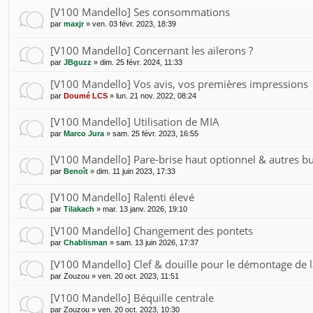
[V100 Mandello] Ses consommations
par
maxjr
»
ven. 03 févr. 2023, 18:39
[V100 Mandello] Concernant les ailerons ?
par
JBguzz
»
dim. 25 févr. 2024, 11:33
[V100 Mandello] Vos avis, vos premières impressions
par
Doumé LCS
»
lun. 21 nov. 2022, 08:24
[V100 Mandello] Utilisation de MIA
par
Marco Jura
»
sam. 25 févr. 2023, 16:55
[V100 Mandello] Pare-brise haut optionnel & autres bu
par
Benoît
»
dim. 11 juin 2023, 17:33
[V100 Mandello] Ralenti élevé
par
Tilakach
»
mar. 13 janv. 2026, 19:10
[V100 Mandello] Changement des pontets
par
Chablisman
»
sam. 13 juin 2026, 17:37
[V100 Mandello] Clef & douille pour le démontage de l
par
Zouzou
»
ven. 20 oct. 2023, 11:51
[V100 Mandello] Béquille centrale
par
Zouzou
»
ven. 20 oct. 2023, 10:30