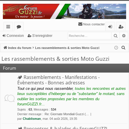
Nous contacter
Reche
R
cc
or
o
’e
Connexion
S’enregistrer
ès
u
n
nr
R
Index du forum
Les rassemblements & sorties Moto Guzzi
ra
m
ne
eg
e
Les rassemblements & sorties Moto Guzzi
c
pi
s
xi
ist
h
Forum
de
o
re
e
🏕 Rassemblements - Manifestations -
n
r
r
Évènements - Bonnes adresses
c
Tout ce qui peut nous rassembler
, toutes les rencontres et autres
h
lieux susceptibles d’héberger ou de "substanter" le motard, sans
e
oublier les sorties proposées par les membres du
forumGUZZI.fr...
r
Sujets
:
63
,
Messages
:
534
Dernier message :
Re: Giornate Mondiali Guzzi (…
par
Chablisman
, mar. 04 août 2026, 19:35
🏕 Rencontres & balades du ForumGUZZI