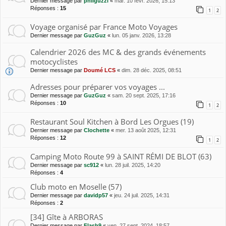
Dernier message par
philguzzi
«
mar. 10 févr. 2026, 15:13
Réponses :
15
1
2
Voyage organisé par France Moto Voyages
Dernier message par
GuzGuz
«
lun. 05 janv. 2026, 13:28
Calendrier 2026 des MC & des grands événements
motocyclistes
Dernier message par
Doumé LCS
«
dim. 28 déc. 2025, 08:51
Adresses pour préparer vos voyages ...
Dernier message par
GuzGuz
«
sam. 20 sept. 2025, 17:16
Réponses :
10
1
2
Restaurant Soul Kitchen à Bord Les Orgues (19)
Dernier message par
Clochette
«
mer. 13 août 2025, 12:31
Réponses :
12
1
2
Camping Moto Route 99 à SAINT RÉMI DE BLOT (63)
Dernier message par
sc912
«
lun. 28 juil. 2025, 14:20
Réponses :
4
Club moto en Moselle (57)
Dernier message par
davidp57
«
jeu. 24 juil. 2025, 14:31
Réponses :
2
[34] Gîte à ARBORAS
Dernier message par
Flash9
«
ven. 27 sept. 2024, 18:57