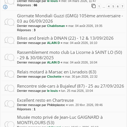
Dernier message par
le louis
«
mer. 04 mars 2026, 11:47
Réponses :
66
1
4
5
6
7
…
Giornate Mondiali Guzzi (GMG) 105ème anniversaire -
03 au 06/09/2026
Dernier message par
Chablisman
«
mar. 04 août 2026, 19:35
Réponses :
3
Bikes and breizh à DINAN (22) - 12 & 13/09/2026
Dernier message par
ALAIN D
«
mar. 04 août 2026, 16:10
Rassemblement moto club La Licorne à SAINT LO (50)
- 29 & 30/08/2025
Dernier message par
ALAIN D
«
mar. 04 août 2026, 16:04
Relais motard à Marsac en Livradois (63)
Dernier message par
Clochette
«
mar. 30 juin 2026, 22:32
Rencontre side-cars à Bujaleuf (87) - 25 au 27/09/2026
Dernier message par
le louis
«
lun. 25 mai 2026, 10:04
Excellent resto en Chartreuse
Dernier message par
Phildeplastoc
«
ven. 20 févr. 2026, 09:46
Réponses :
1
Musée moto privé de Jean-Luc GAIGNARD à
MONTFLOURS (53)