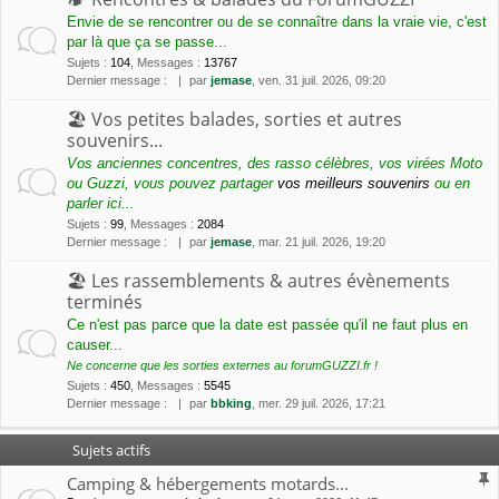
Envie de se rencontrer ou de se connaître dans la vraie vie, c'est
par là que ça se passe...
Sujets
:
104
,
Messages
:
13767
Dernier message :
par
jemase
, ven. 31 juil. 2026, 09:20
🏖 Vos petites balades, sorties et autres
souvenirs...
Vos anciennes concentres, des rasso célèbres, vos virées Moto
ou Guzzi, vous pouvez partager
vos meilleurs souvenirs
ou en
parler ici...
Sujets
:
99
,
Messages
:
2084
Dernier message :
par
jemase
, mar. 21 juil. 2026, 19:20
🏖 Les rassemblements & autres évènements
terminés
Ce n'est pas parce que la date est passée qu'il ne faut plus en
causer...
Ne concerne que les sorties externes au forumGUZZI.fr !
Sujets
:
450
,
Messages
:
5545
Dernier message :
par
bbking
, mer. 29 juil. 2026, 17:21
Sujets actifs
Camping & hébergements motards...