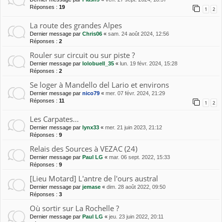
Réponses :
19
1
2
La route des grandes Alpes
Dernier message par
Chris06
«
sam. 24 août 2024, 12:56
Réponses :
2
Rouler sur circuit ou sur piste ?
Dernier message par
lolobuell_35
«
lun. 19 févr. 2024, 15:28
Réponses :
2
Se loger à Mandello del Lario et environs
Dernier message par
nico79
«
mer. 07 févr. 2024, 21:29
Réponses :
11
1
2
Les Carpates...
Dernier message par
lynx33
«
mer. 21 juin 2023, 21:12
Réponses :
9
Relais des Sources à VEZAC (24)
Dernier message par
Paul LG
«
mar. 06 sept. 2022, 15:33
Réponses :
9
[Lieu Motard] L'antre de l'ours austral
Dernier message par
jemase
«
dim. 28 août 2022, 09:50
Réponses :
3
Où sortir sur La Rochelle ?
Dernier message par
Paul LG
«
jeu. 23 juin 2022, 20:11