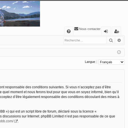
Nous contacter
A
Recher
Re
FA
o
’e
Q
n
nr
ne
eg
Langue :
xi
ist
o
re
n
r
ement responsable des conditions suivantes. Si vous n’acceptez pas d’être
te quel moment et nous ferons tout pour que vous en soyez informé, bien qu’il
s acceptez d’être légalement responsable des conditions découlant des mises à
 ») qui est un script libre de forum, déclaré sous la licence «
les discussions sur Internet. phpBB Limited n’est pas responsable de ce que
hpbb.com/
.