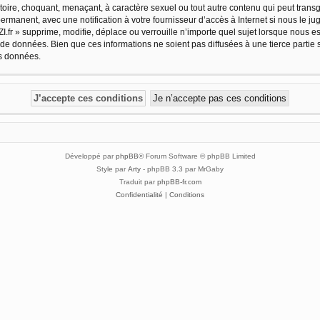
oire, choquant, menaçant, à caractère sexuel ou tout autre contenu qui peut transg
ermanent, avec une notification à votre fournisseur d’accès à Internet si nous le 
.fr » supprime, modifie, déplace ou verrouille n’importe quel sujet lorsque nous 
 de données. Bien que ces informations ne soient pas diffusées à une tierce partie 
es données.
Développé par
phpBB
® Forum Software © phpBB Limited
Style par
Arty
- phpBB 3.3 par MrGaby
Traduit par
phpBB-fr.com
Confidentialité
|
Conditions