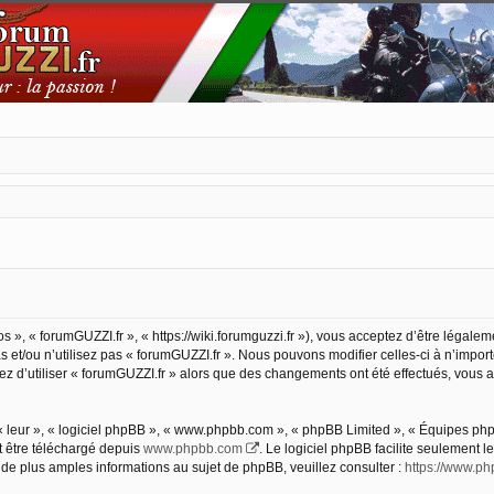
s », « forumGUZZI.fr », « https://wiki.forumguzzi.fr »), vous acceptez d’être légal
 et/ou n’utilisez pas « forumGUZZI.fr ». Nous pouvons modifier celles-ci à n’impor
nuez d’utiliser « forumGUZZI.fr » alors que des changements ont été effectués, vou
 leur », « logiciel phpBB », « www.phpbb.com », « phpBB Limited », « Équipes phpBB
t être téléchargé depuis
www.phpbb.com
. Le logiciel phpBB facilite seulement 
 plus amples informations au sujet de phpBB, veuillez consulter :
https://www.p