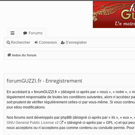
Forums
cc
Rechercher
Connexion
S’enregistrer
ès
Index du forum
ra
pi
de
forumGUZZI.fr - Enregistrement
En accédant à « forumGUZZI.fr » (désigné ci-après par « nous », « notre », « no
légalement responsable de toutes les conditions suivantes, alors n’accédez pas
soit prudent de vérifier régulièrement celles-ci par vous-même. Si vous conti
jour et/ou modifications.
Nos forums sont développés par phpBB (désigné ci-après par « ils », « eux », «
GNU General Public License v2
» (désigné ci-après par « GPL ») et qui peu
nous acceptons ou n’acceptons pas comme contenu ou conduite permis. Pour de