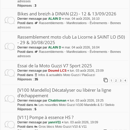
adresses
Réponses :
3
Bikes and breizh à DINAN (22) - 12 & 13/09/2026
Dernier message par
ALAIN D
«
mar. 04 août 2026, 16:10
Posté dans
🏕 Rassemblements - Manifestations - Évènements - Bonnes
adresses
Rassemblement moto club La Licorne à SAINT LO (50)
- 29 & 30/08/2025
Dernier message par
ALAIN D
«
mar. 04 août 2026, 16:04
Posté dans
🏕 Rassemblements - Manifestations - Évènements - Bonnes
adresses
Essai de la Moto Guzzi V7 Sport 2025
Dernier message par
Doumé LCS
«
lun. 03 août 2026, 23:09
Posté dans
🧾 Infos & actualités Moto Guzzi / PiaGuzzi
Réponses :
35
1
2
3
4
[V100 Mandello] Décatalyser ou libérer la ligne
d'échappement
Dernier message par
Chablisman
«
lun. 03 août 2026, 19:25
Posté dans
🏍 Les nouvelles Moto Guzzi V100 Mandello & S / Stelvio
Réponses :
5
[V11] Pompe à essence HS ?
Dernier message par
yannV11
«
lun. 03 août 2026, 19:09
Posté dans
🏍 Gros blocs Moto Guzzi V10 & V11