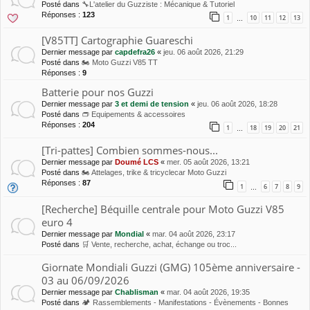
Posté dans
🔧L'atelier du Guzziste : Mécanique & Tutoriel
Réponses :
123
1
10
11
12
13
…
[V85TT] Cartographie Guareschi
Dernier message par
capdefra26
«
jeu. 06 août 2026, 21:29
Posté dans
🏍 Moto Guzzi V85 TT
Réponses :
9
Batterie pour nos Guzzi
Dernier message par
3 et demi de tension
«
jeu. 06 août 2026, 18:28
Posté dans
👝 Equipements & accessoires
Réponses :
204
1
18
19
20
21
…
[Tri-pattes] Combien sommes-nous...
Dernier message par
Doumé LCS
«
mer. 05 août 2026, 13:21
Posté dans
🏍 Attelages, trike & tricyclecar Moto Guzzi
Réponses :
87
1
6
7
8
9
…
[Recherche] Béquille centrale pour Moto Guzzi V85
euro 4
Dernier message par
Mondial
«
mar. 04 août 2026, 23:17
Posté dans
🛒 Vente, recherche, achat, échange ou troc...
Giornate Mondiali Guzzi (GMG) 105ème anniversaire -
03 au 06/09/2026
Dernier message par
Chablisman
«
mar. 04 août 2026, 19:35
Posté dans
🏕 Rassemblements - Manifestations - Évènements - Bonnes