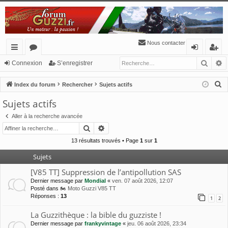
Nous contacter
Reche
R
cc
or
o
’e
Connexion
S’enregistrer
ès
u
n
nr
R
Index du forum
Rechercher
Sujets actifs
ra
m
ne
eg
e
Sujets actifs
c
pi
s
xi
ist
Aller à la recherche avancée
h
de
o
re
Rechercher
Recherche avancée
e
n
r
r
13 résultats trouvés • Page
1
sur
1
c
Sujets
h
[V85 TT] Suppression de l’antipollution SAS
e
Dernier message par
Mondial
«
ven. 07 août 2026, 12:07
r
Posté dans
🏍 Moto Guzzi V85 TT
Réponses :
13
1
2
La Guzzithèque : la bible du guzziste !
Dernier message par
frankyvintage
«
jeu. 06 août 2026, 23:34