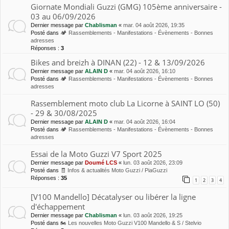
Giornate Mondiali Guzzi (GMG) 105ème anniversaire -
03 au 06/09/2026
Dernier message par
Chablisman
«
mar. 04 août 2026, 19:35
Posté dans
🏕 Rassemblements - Manifestations - Évènements - Bonnes
adresses
Réponses :
3
Bikes and breizh à DINAN (22) - 12 & 13/09/2026
Dernier message par
ALAIN D
«
mar. 04 août 2026, 16:10
Posté dans
🏕 Rassemblements - Manifestations - Évènements - Bonnes
adresses
Rassemblement moto club La Licorne à SAINT LO (50)
- 29 & 30/08/2025
Dernier message par
ALAIN D
«
mar. 04 août 2026, 16:04
Posté dans
🏕 Rassemblements - Manifestations - Évènements - Bonnes
adresses
Essai de la Moto Guzzi V7 Sport 2025
Dernier message par
Doumé LCS
«
lun. 03 août 2026, 23:09
Posté dans
🧾 Infos & actualités Moto Guzzi / PiaGuzzi
Réponses :
35
1
2
3
4
[V100 Mandello] Décatalyser ou libérer la ligne
d'échappement
Dernier message par
Chablisman
«
lun. 03 août 2026, 19:25
Posté dans
🏍 Les nouvelles Moto Guzzi V100 Mandello & S / Stelvio