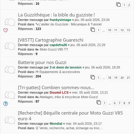
Réponses :
16
1
2
La Guzzithèque : la bible du guzziste !
Dernier message par
frankyvintage
«
jeu. 06 août 2026, 23:34
Posté dans
🔧L'atelier du Guzziste : Mécanique & Tutoriel
Réponses :
123
1
10
11
12
13
…
[V85TT] Cartographie Guareschi
Dernier message par
capdefra26
«
jeu. 06 août 2026, 21:29
Posté dans
🏍 Moto Guzzi V85 TT
Réponses :
9
Batterie pour nos Guzzi
Dernier message par
3 et demi de tension
«
jeu. 06 août 2026, 18:28
Posté dans
👝 Equipements & accessoires
Réponses :
204
1
18
19
20
21
…
[Tri-pattes] Combien sommes-nous...
Dernier message par
Doumé LCS
«
mer. 05 août 2026, 13:21
Posté dans
🏍 Attelages, trike & tricyclecar Moto Guzzi
Réponses :
87
1
6
7
8
9
…
[Recherche] Béquille centrale pour Moto Guzzi V85
euro 4
Dernier message par
Mondial
«
mar. 04 août 2026, 23:17
Posté dans
🛒 Vente, recherche, achat, échange ou troc...