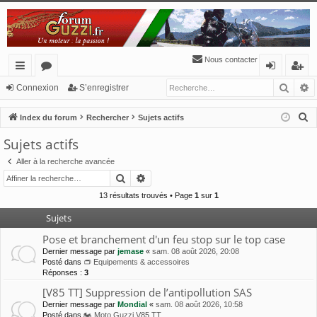
Nous contacter
Reche
R
cc
or
o
’e
Connexion
S’enregistrer
ès
u
n
nr
R
Index du forum
Rechercher
Sujets actifs
ra
m
ne
eg
e
Sujets actifs
c
pi
s
xi
ist
Aller à la recherche avancée
h
de
o
re
Rechercher
Recherche avancée
e
n
r
r
13 résultats trouvés • Page
1
sur
1
c
Sujets
h
Pose et branchement d'un feu stop sur le top case
e
Dernier message par
jemase
«
sam. 08 août 2026, 20:08
r
Posté dans
👝 Equipements & accessoires
Réponses :
3
[V85 TT] Suppression de l’antipollution SAS
Dernier message par
Mondial
«
sam. 08 août 2026, 10:58
Posté dans
🏍 Moto Guzzi V85 TT