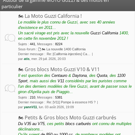
particulier
🏍 La Moto Guzzi California !
Le modèle le plus connu de Guzzi, avec ses 40 années
d'existence en 2011...
Un sacré virage est pris avec la nouvelle
Guzzi California
1400,
en cette fin novembre 2012 !
Sujets
:
441
,
Messages
:
8224
Sous-forum :
🏍 La nouvelle 1400 California
Dernier message :
Re: [California injectées] Ca…
par
atis
, mer. 29 juil. 2026, 20:03
🏍 Gros blocs Moto Guzzi V10 & V11
Il est question des
Centauro
&
Daytona
, des
Quota
, des
1100
Sport
, mais aussi des
V11
considérés par les puristes comme
l'un des derniers modèles de l'ère Guzzi, avant de passer sous le
giron d'Aprilia puis de Piaggio...
Sujets
:
210
,
Messages
:
5381
Dernier message :
Re: [V11] Pompe à essence HS ?
par
yannV11
, lun. 03 août 2026, 19:09
🏍 Petits & Gros blocs Moto Guzzi carburés
Du V35 au V75
, ces petits
blocs carburés
ont connu de multiples
déclinaisons...
Qu'ils soient
de 850 ou 1000 cc
, de nombreux modèles ont