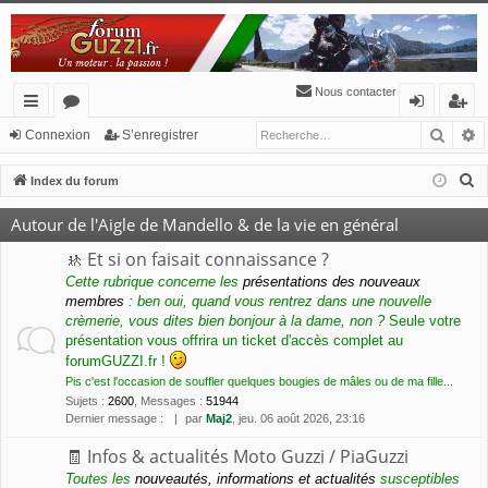
Nous contacter
Reche
R
cc
or
o
’e
Connexion
S’enregistrer
ès
u
n
nr
R
Index du forum
ra
m
ne
eg
e
Autour de l'Aigle de Mandello & de la vie en général
c
pi
s
xi
ist
h
🚸 Et si on faisait connaissance ?
de
o
re
e
Cette rubrique concerne les
présentations des nouveaux
membres
: ben oui, quand vous rentrez dans une nouvelle
n
r
r
crèmerie, vous dites bien bonjour à la dame, non ?
Seule votre
c
présentation vous offrira un ticket d'accès complet au
h
forumGUZZI.fr !
e
Pis c'est l'occasion de souffler quelques bougies de mâles ou de ma fille...
r
Sujets
:
2600
,
Messages
:
51944
Dernier message :
par
Maj2
, jeu. 06 août 2026, 23:16
🧾 Infos & actualités Moto Guzzi / PiaGuzzi
Toutes les
nouveautés, informations et actualités
susceptibles