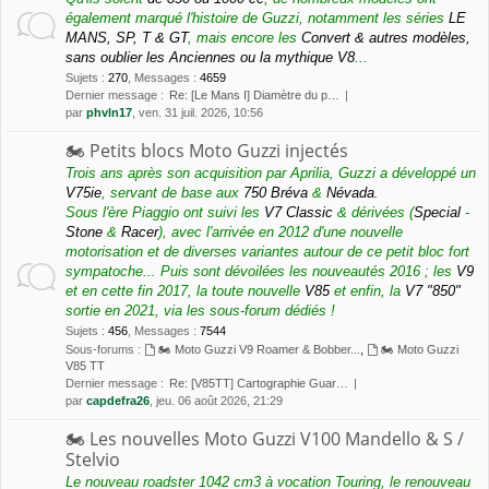
également marqué l'histoire de Guzzi, notamment les séries
LE
MANS, SP, T & GT
, mais encore les
Convert & autres modèles,
sans oublier les Anciennes ou la mythique V8
...
Sujets
:
270
,
Messages
:
4659
Dernier message :
Re: [Le Mans I] Diamètre du p…
par
phvln17
, ven. 31 juil. 2026, 10:56
🏍 Petits blocs Moto Guzzi injectés
Trois ans après son acquisition par Aprilia, Guzzi a développé un
V75ie
, servant de base aux
750 Bréva
&
Névada
.
Sous l'ère Piaggio ont suivi les
V7 Classic
& dérivées (
Special
-
Stone
&
Racer
), avec l'arrivée en 2012 d'une nouvelle
motorisation et de diverses variantes autour de ce petit bloc fort
sympatoche... Puis sont dévoilées les nouveautés 2016 ; les
V9
et en cette fin 2017, la toute nouvelle
V85
et enfin, la
V7 "850"
sortie en 2021, via les sous-forum dédiés !
Sujets
:
456
,
Messages
:
7544
Sous-forums :
🏍 Moto Guzzi V9 Roamer & Bobber...
,
🏍 Moto Guzzi
V85 TT
Dernier message :
Re: [V85TT] Cartographie Guar…
par
capdefra26
, jeu. 06 août 2026, 21:29
🏍 Les nouvelles Moto Guzzi V100 Mandello & S /
Stelvio
Le nouveau roadster 1042 cm3 à vocation Touring, le renouveau