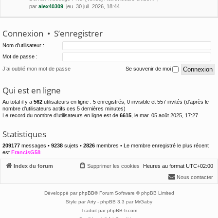
par
alex40309
, jeu. 30 juil. 2026, 18:44
Connexion
•
S’enregistrer
Nom d’utilisateur :
Mot de passe :
J’ai oublié mon mot de passe
Se souvenir de moi
Qui est en ligne
Au total il y a
562
utilisateurs en ligne : 5 enregistrés, 0 invisible et 557 invités (d’après le
nombre d’utilisateurs actifs ces 5 dernières minutes)
Le record du nombre d’utilisateurs en ligne est de
6615
, le mar. 05 août 2025, 17:27
Statistiques
209177
messages •
9238
sujets •
2826
membres • Le membre enregistré le plus récent
est
FrancisG58
.
Index du forum
Supprimer les cookies
Heures au format
UTC+02:00
Nous contacter
Développé par
phpBB
® Forum Software © phpBB Limited
Style par
Arty
- phpBB 3.3 par MrGaby
Traduit par
phpBB-fr.com