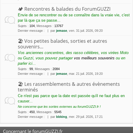
🏕 Rencontres & balades du ForumGUZZI
Envie de se rencontrer ou de se connaître dans la vraie vie, c'est
par là que ça se passe...
Sujets
:
104
,
Messages
:
13767
Dernier message :
par
jemase
, ven. 31 juil. 2026, 09:20
🏖 Vos petites balades, sorties et autres
souvenirs...
Vos anciennes concentres, des rasso célèbres, vos virées Moto
ou Guzzi, vous pouvez partager
vos meilleurs souvenirs
ou en
parler ici...
Sujets
:
99
,
Messages
:
2084
Dernier message :
par
jemase
, mar. 21 juil. 2026, 19:20
🏖 Les rassemblements & autres évènements
terminés
Ce n'est pas parce que la date est passée qu'il ne faut plus en
causer...
Ne concerne que les sorties externes au forumGUZZI.fr !
Sujets
:
450
,
Messages
:
5545
Dernier message :
par
bbking
, mer. 29 juil. 2026, 17:21
Concernant le forumGUZZI.fr