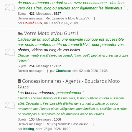
de vous intéresser ou dont vous avez connaissance : des liens
vers des sites, blog ou articles sont également les bienvenus !...
Sujets
:
421
,
Messages
:
8527
Dernier message :
Re: Essai de la Moto Guzzi V7…
par
Doumé LCS
, lun. 03 août 2026, 23:09
🏍 Votre Moto et/ou Guzzi !
Cadeau de fin août 2014, une nouvelle rubrique est accessible
aux seuls membres actifs du forumGUZZI, pour présenter vos
photos, vidéos ou blog de vos belles
...
Chaque membre actif (avec un pseudo "non rosé") peut ainsi créer sa propre
"vitrine" !
Sujets
:
254
,
Messages
:
7132
Dernier message :
par
Clochette
, dim. 02 août 2026, 21:33
🛢 Concessionnaires - Agents - Bouclards Moto
Guzzi
Les
bonnes adresses
, principalement !
Il n'est nul besoin d'évoquer les mauvais, la non-publicité en fera aussi bon
effet. Cependant, il est possible d'échanger sur tout problème ou souci
rencontré, dès l'instant où les allégations sont fondées ou justifiées et qu'elles
ne soient pas susceptibles de réclamations ou de poursuites...
Sujets
:
130
,
Messages
:
1606
Dernier message :
Re: [85] Mandello Passion Ate…
par
bbking
, sam. 25 juil. 2026, 10:19