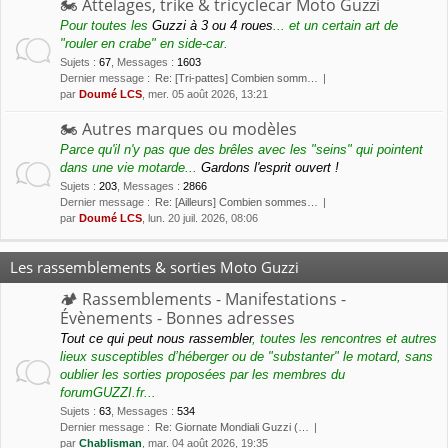
🏍 Attelages, trike & tricyclecar Moto Guzzi
Pour toutes les
Guzzi à 3 ou 4 roues
... et un certain art de
"rouler en crabe" en side-car.
Sujets
:
67
,
Messages
:
1603
Dernier message :
Re: [Tri-pattes] Combien somm…
par
Doumé LCS
, mer. 05 août 2026, 13:21
🏍 Autres marques ou modèles
Parce qu'il n'y pas que des brêles avec les "seins" qui pointent
dans une vie motarde...
Gardons l'esprit ouvert !
Sujets
:
203
,
Messages
:
2866
Dernier message :
Re: [Ailleurs] Combien sommes…
par
Doumé LCS
, lun. 20 juil. 2026, 08:06
Les rassemblements & sorties Moto Guzzi
🏕 Rassemblements - Manifestations -
Évènements - Bonnes adresses
Tout ce qui peut nous rassembler
, toutes les rencontres et autres
lieux susceptibles d’héberger ou de "substanter" le motard, sans
oublier les sorties proposées par les membres du
forumGUZZI.fr...
Sujets
:
63
,
Messages
:
534
Dernier message :
Re: Giornate Mondiali Guzzi (…
par
Chablisman
, mar. 04 août 2026, 19:35