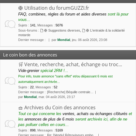
🛟 Utilisation du forumGUZZI.fr
FAQ, combines, règles du forum et aides diverses
sont là pour
vous...
Sujets
:
141
,
Messages
:
5076
Sous-forums :
🛟 Suggestions diverses
,
🛟 L'entraide & la solidarité
motarde
Dernier message :
par
Mondial
, jeu. 06 août 2026, 23:08
Le coin bon des annonces
🛒 Vente, recherche, achat, échange ou troc...
Vide-grenier
spécial 2RM !...
Pour info, toute annonce "sans effet" et/ou dépassant 6 mois est
automatiquement archivée...
Sujets
:
22
,
Messages
:
52
Dernier message :
[Recherche] Béquille centrale…
par
Mondial
, mar. 04 août 2026, 23:17
🧺 Archives du Coin des annonces
Tout ce qui concerne les
ventes, achats ou échanges clôturés
et
les
annonces de plus de 6 mois
seront archivés ici, afin de ne
pas polluer celles en cours...
Sujets
:
898
,
Messages
:
5169
Dernier message :
Re: [Vendu] Rétroviseurs embo…