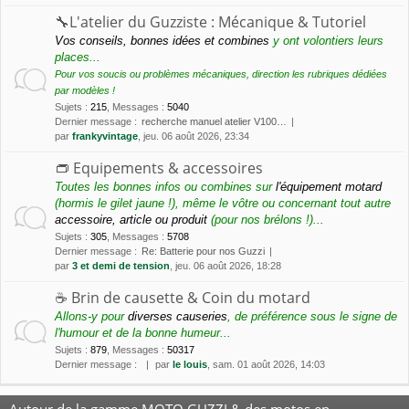
🔧L'atelier du Guzziste : Mécanique & Tutoriel
Vos conseils, bonnes idées et combines
y ont volontiers leurs
places...
Pour vos soucis ou problèmes mécaniques, direction les rubriques dédiées
par modèles !
Sujets
:
215
,
Messages
:
5040
Dernier message :
recherche manuel atelier V100…
par
frankyvintage
, jeu. 06 août 2026, 23:34
👝 Equipements & accessoires
Toutes les bonnes infos ou combines sur
l'équipement motard
(hormis le gilet jaune !), même le vôtre ou concernant tout autre
accessoire, article ou produit
(pour nos brélons !)...
Sujets
:
305
,
Messages
:
5708
Dernier message :
Re: Batterie pour nos Guzzi
par
3 et demi de tension
, jeu. 06 août 2026, 18:28
☕️ Brin de causette & Coin du motard
Allons-y pour
diverses causeries
, de préférence sous le signe de
l'humour et de la bonne humeur...
Sujets
:
879
,
Messages
:
50317
Dernier message :
par
le louis
, sam. 01 août 2026, 14:03
Autour de la gamme MOTO GUZZI & des motos en