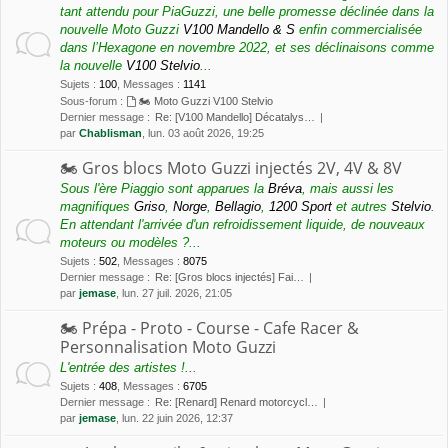
tant attendu pour PiaGuzzi, une belle promesse déclinée dans la
nouvelle Moto Guzzi
V100 Mandello & S
enfin commercialisée
dans l’Hexagone en novembre 2022, et ses déclinaisons comme
la nouvelle
V100 Stelvio
...
Sujets
:
100
,
Messages
:
1141
Sous-forum :
🏍 Moto Guzzi V100 Stelvio
Dernier message :
Re: [V100 Mandello] Décatalys…
par
Chablisman
, lun. 03 août 2026, 19:25
🏍 Gros blocs Moto Guzzi injectés 2V, 4V & 8V
Sous l'ère Piaggio sont apparues la
Bréva
, mais aussi les
magnifiques
Griso
,
Norge
,
Bellagio
,
1200 Sport
et autres
Stelvio
.
En attendant l'arrivée d'un refroidissement liquide, de nouveaux
moteurs ou modèles ?...
Sujets
:
502
,
Messages
:
8075
Dernier message :
Re: [Gros blocs injectés] Fai…
par
jemase
, lun. 27 juil. 2026, 21:05
🏍 Prépa - Proto - Course - Cafe Racer &
Personnalisation Moto Guzzi
L'entrée des artistes !...
Sujets
:
408
,
Messages
:
6705
Dernier message :
Re: [Renard] Renard motorcycl…
par
jemase
, lun. 22 juin 2026, 12:37