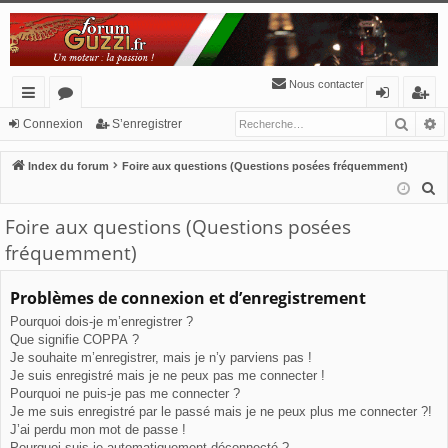
Nous contacter
Reche
R
cc
or
o
’e
Connexion
S’enregistrer
ès
u
n
nr
Index du forum
Foire aux questions (Questions posées fréquemment)
ra
m
ne
eg
R
e
pi
s
xi
ist
Foire aux questions (Questions posées
c
de
o
re
fréquemment)
h
n
r
e
Problèmes de connexion et d’enregistrement
r
Pourquoi dois-je m’enregistrer ?
c
Que signifie COPPA ?
h
Je souhaite m’enregistrer, mais je n’y parviens pas !
e
Je suis enregistré mais je ne peux pas me connecter !
r
Pourquoi ne puis-je pas me connecter ?
Je me suis enregistré par le passé mais je ne peux plus me connecter ?!
J’ai perdu mon mot de passe !
Pourquoi suis-je automatiquement déconnecté ?